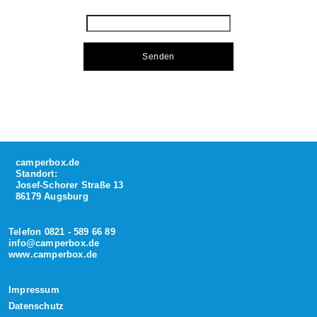
camperbox.de
Standort:
Josef-Schorer Straße 13
86179 Augsburg
Telefon 0821 - 589 66 89
info@camperbox.de
www.camperbox.de
Impressum
Datenschutz